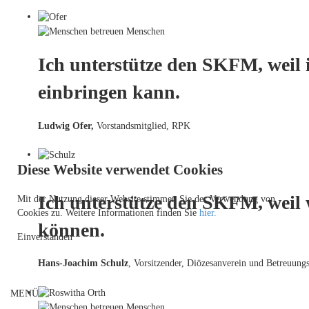
Ich unterstütze den SKFM, weil 
einbringen kann.
Ludwig Ofer,
Vorstandsmitglied, RPK
Diese Website verwendet Cookies
Ich unterstütze den SKFM, weil
Mit der Nutzung dieser Website stimmen Sie der Verwendung von
Cookies zu. Weitere Informationen finden Sie
hier.
können.
Einverstanden
Hans-Joachim Schulz
, Vorsitzender, Diözesanverein und Betreuungs
MENÜ