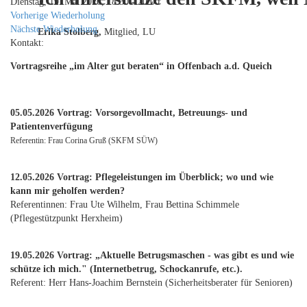
Dienstag, 19. Mai 2026, 18:30 - 20:00
Vorherige Wiederholung
Nächste Wiederholung
Erika Stolberg,
Mitglied, LU
Kontakt:
Vortragsreihe „im Alter gut beraten“ in Offenbach a.d. Queich
05.05.2026 Vortrag: Vorsorgevollmacht, Betreuungs- und
Patientenverfügung
Referentin: Frau Corina Gruß (SKFM SÜW)
12.05.2026 Vortrag: Pflegeleistungen im Überblick; wo und wie
kann mir geholfen werden?
Referentinnen: Frau Ute Wilhelm, Frau Bettina Schimmele
(Pflegestützpunkt Herxheim)
19.05.2026 Vortrag: „Aktuelle Betrugsmaschen - was gibt es und wie
schütze ich mich." (Internetbetrug, Schockanrufe, etc.).
Referent: Herr Hans-Joachim Bernstein (Sicherheitsberater für Senioren)