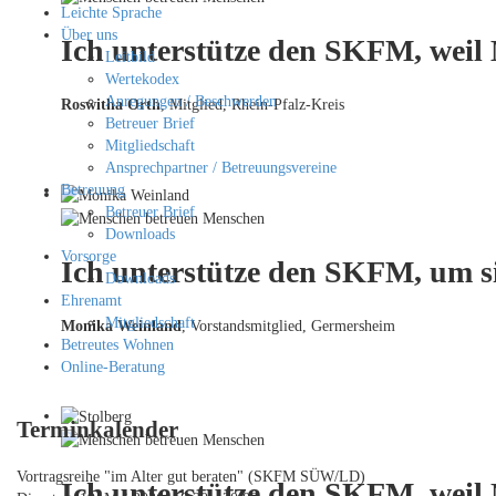
Leichte Sprache
Über uns
Ich unterstütze den SKFM, weil
Leitbild
Wertekodex
Anregungen / Beschwerden
Roswitha Orth
, Mitglied, Rhein-Pfalz-Kreis
Betreuer Brief
Mitgliedschaft
Ansprechpartner / Betreuungsvereine
Betreuung
Betreuer Brief
Downloads
Vorsorge
Ich unterstütze den SKFM, um si
Downloads
Ehrenamt
Mitgliedschaft
Monika Weinland
,
Vorstandsmitglied, Germersheim
Betreutes Wohnen
Online-Beratung
Terminkalender
Vortragsreihe "im Alter gut beraten" (SKFM SÜW/LD)
Ich unterstütze den SKFM, weil