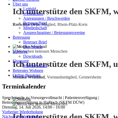
Über uns
Leitbild
Ich unterstütze den SKFM, w
Wertekodex
Anregungen / Beschwerden
Betreuer Brief
Roswitha Orth
, Mitglied, Rhein-Pfalz-Kreis
Mitgliedschaft
Ansprechpartner / Betreuungsvereine
Betreuung
Betreuer Brief
Downloads
Vorsorge
Downloads
Ehrenamt
Ich unterstütze den SKFM, u
Mitgliedschaft
Betreutes Wohnen
Online-Beratung
Monika Weinland
,
Vorstandsmitglied, Germersheim
Terminkalender
Sprechstunde zu Vorsorgevollmacht | Patientenverfügung |
Betreuungsverfügung in Haßloch (SKFM DÜW)
Dienstag, 14. Juli 2026, 14:00 - 16:00
Vorherige Wiederholung
Ich unterstütze den SKFM, w
Nächste Wiederholung