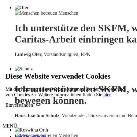
Ich unterstütze den SKFM, w
Caritas-Arbeit einbringen k
Ludwig Ofer,
Vorstandsmitglied, RPK
Diese Website verwendet Cookies
Ich unterstütze den SKFM, w
Mit der Nutzung dieser Website stimmen Sie der Verwendung
von Cookies zu. Weitere Informationen finden Sie
hier.
bewegen können.
Einverstanden
Hans-Joachim Schulz
, Vorsitzender, Diözesanverein und Betr
MENÜ
Leichte Sprache