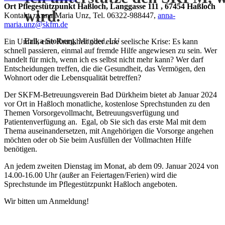
Ort
Pflegestützpunkt Haßloch, Langgasse 111 , 67454 Haßloch
wird.
Kontakt:
Anna Maria Unz, Tel. 06322-988447,
anna-
maria.unz@skfm.de
Erika Stolberg,
Mitglied, LU
Ein Unfall, eine Krankheit oder eine seelische Krise: Es kann
schnell passieren, einmal auf fremde Hilfe angewiesen zu sein. Wer
handelt für mich, wenn ich es selbst nicht mehr kann? Wer darf
Entscheidungen treffen, die die Gesundheit, das Vermögen, den
Wohnort oder die Lebensqualität betreffen?
Der SKFM-Betreuungsverein Bad Dürkheim bietet ab Januar 2024
vor Ort in Haßloch monatliche, kostenlose Sprechstunden zu den
Themen Vorsorgevollmacht, Betreuungsverfügung und
Patientenverfügung an. Egal, ob Sie sich das erste Mal mit dem
Thema auseinandersetzen, mit Angehörigen die Vorsorge angehen
möchten oder ob Sie beim Ausfüllen der Vollmachten Hilfe
benötigen.
An jedem zweiten Dienstag im Monat, ab dem 09. Januar 2024 von
14.00-16.00 Uhr (außer an Feiertagen/Ferien) wird die
Sprechstunde im Pflegestützpunkt Haßloch angeboten.
Wir bitten um Anmeldung!