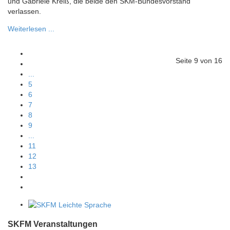
und Gabriele Kreiß, die beide den SKM-Bundesvorstand
verlassen.
Weiterlesen ...
Seite 9 von 16
...
5
6
7
8
9
...
11
12
13
SKFM Veranstaltungen