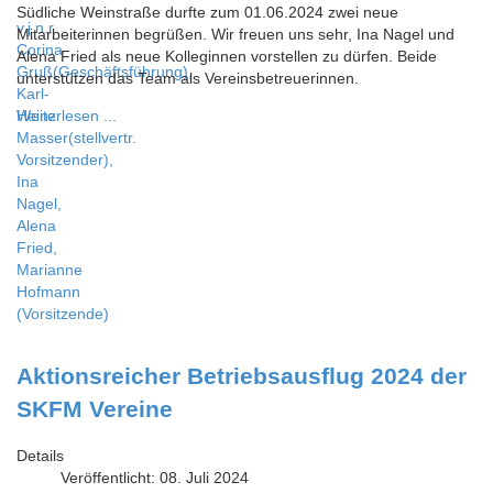
Südliche Weinstraße durfte zum 01.06.2024 zwei neue
v.j.n.r
Mitarbeiterinnen begrüßen. Wir freuen uns sehr, Ina Nagel und
Corina
Alena Fried als neue Kolleginnen vorstellen zu dürfen. Beide
Gruß(Geschäftsführung),
unterstützen das Team als Vereinsbetreuerinnen.
Karl-
Heinz
Weiterlesen ...
Masser(stellvertr.
Vorsitzender),
Ina
Nagel,
Alena
Fried,
Marianne
Hofmann
(Vorsitzende)
Aktionsreicher Betriebsausflug 2024 der
SKFM Vereine
Details
Veröffentlicht: 08. Juli 2024