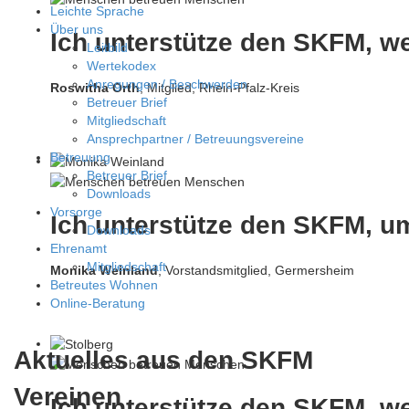
Leichte Sprache
Über uns
Ich unterstütze den SKFM, w
Leitbild
Wertekodex
Anregungen / Beschwerden
Roswitha Orth
, Mitglied, Rhein-Pfalz-Kreis
Betreuer Brief
Mitgliedschaft
Ansprechpartner / Betreuungsvereine
Betreuung
Betreuer Brief
Downloads
Vorsorge
Ich unterstütze den SKFM, um
Downloads
Ehrenamt
Mitgliedschaft
Monika Weinland
,
Vorstandsmitglied, Germersheim
Betreutes Wohnen
Online-Beratung
Aktuelles aus den SKFM
Vereinen
Ich unterstütze den SKFM, w