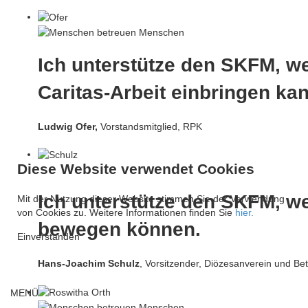
Ich unterstütze den SKFM, we
Caritas-Arbeit einbringen kan
Ludwig Ofer,
Vorstandsmitglied, RPK
Diese Website verwendet Cookies
Ich unterstütze den SKFM, w
Mit der Nutzung dieser Website stimmen Sie der Verwendung
von Cookies zu. Weitere Informationen finden Sie
hier.
bewegen können.
Einverstanden
Hans-Joachim Schulz
, Vorsitzender, Diözesanverein und Be
MENÜ