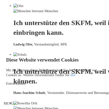
Ich unterstütze den SKFM, weil 
einbringen kann.
Ludwig Ofer,
Vorstandsmitglied, RPK
Diese Website verwendet Cookies
Ich unterstütze den SKFM, weil
Mit der Nutzung dieser Website stimmen Sie der Verwendung von
Cookies zu. Weitere Informationen finden Sie
hier.
können.
Einverstanden
Hans-Joachim Schulz
, Vorsitzender, Diözesanverein und Betreuungs
MENÜ