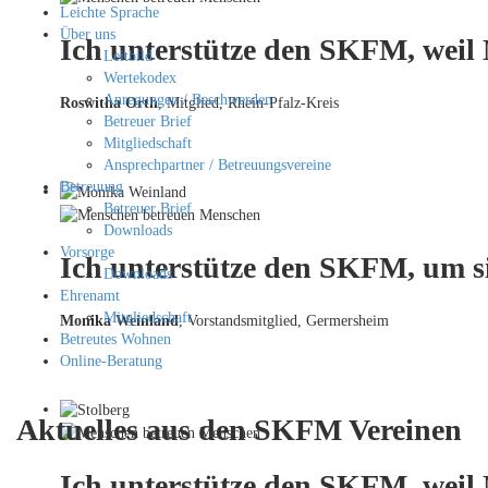
Leichte Sprache
Über uns
Ich unterstütze den SKFM, weil
Leitbild
Wertekodex
Anregungen / Beschwerden
Roswitha Orth
, Mitglied, Rhein-Pfalz-Kreis
Betreuer Brief
Mitgliedschaft
Ansprechpartner / Betreuungsvereine
Betreuung
Betreuer Brief
Downloads
Vorsorge
Ich unterstütze den SKFM, um si
Downloads
Ehrenamt
Mitgliedschaft
Monika Weinland
,
Vorstandsmitglied, Germersheim
Betreutes Wohnen
Online-Beratung
Aktuelles aus den SKFM Vereinen
Ich unterstütze den SKFM, weil