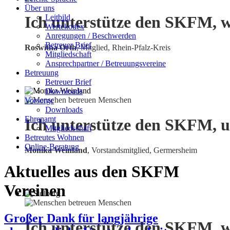
Über uns
Leitbild
Ich unterstütze den SKFM, w
Wertekodex
Anregungen / Beschwerden
Betreuer Brief
Roswitha Orth
, Mitglied, Rhein-Pfalz-Kreis
Mitgliedschaft
Ansprechpartner / Betreuungsvereine
Betreuung
Betreuer Brief
Downloads
Vorsorge
Downloads
Ehrenamt
Ich unterstütze den SKFM, u
Mitgliedschaft
Betreutes Wohnen
Online-Beratung
Monika Weinland
,
Vorstandsmitglied, Germersheim
Aktuelles aus den SKFM
Vereinen
Großer Dank für langjährige
Ich unterstütze den SKFM, w