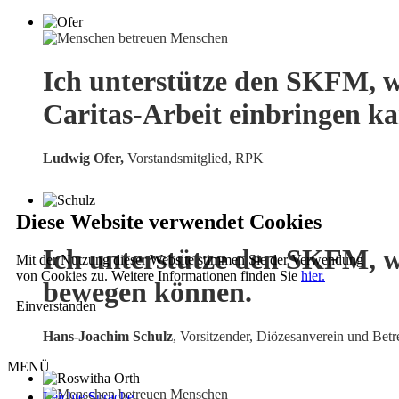
Ich unterstütze den SKFM, w
Caritas-Arbeit einbringen k
Ludwig Ofer,
Vorstandsmitglied, RPK
Diese Website verwendet Cookies
Ich unterstütze den SKFM, w
Mit der Nutzung dieser Website stimmen Sie der Verwendung
von Cookies zu. Weitere Informationen finden Sie
hier.
bewegen können.
Einverstanden
Hans-Joachim Schulz
, Vorsitzender, Diözesanverein und Betr
MENÜ
Leichte Sprache