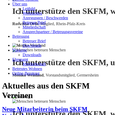
Über uns
Leitbild
Ich unterstütze den SKFM, w
Wertekodex
Anregungen / Beschwerden
Betreuer Brief
Roswitha Orth
, Mitglied, Rhein-Pfalz-Kreis
Mitgliedschaft
Ansprechpartner / Betreuungsvereine
Betreuung
Betreuer Brief
Downloads
Vorsorge
Downloads
Ehrenamt
Ich unterstütze den SKFM, u
Mitgliedschaft
Betreutes Wohnen
Online-Beratung
Monika Weinland
,
Vorstandsmitglied, Germersheim
Aktuelles aus den SKFM
Vereinen
Neue Mitarbeiterin beim SKFM
Ich unterstütze den SKFM, w