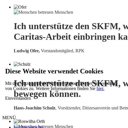
Ich unterstütze den SKFM, w
Caritas-Arbeit einbringen k
Ludwig Ofer,
Vorstandsmitglied, RPK
Diese Website verwendet Cookies
Ich unterstütze den SKFM, w
Mit der Nutzung dieser Website stimmen Sie der Verwendung
von Cookies zu. Weitere Informationen finden Sie
hier.
bewegen können.
Einverstanden
Hans-Joachim Schulz
, Vorsitzender, Diözesanverein und Betr
MENÜ
Leichte Sprache