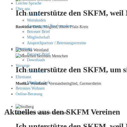
Leichte Sprache
Über uns
Ich unterstütze den SKFM, weil
Leitbild
Wertekodex
Anregungen / Beschwerden
Roswitha Orth
, Mitglied, Rhein-Pfalz-Kreis
Betreuer Brief
Mitgliedschaft
Ansprechpartner / Betreuungsvereine
Betreuung
Betreuer Brief
Downloads
Vorsorge
Ich unterstütze den SKFM, um si
Downloads
Ehrenamt
Mitgliedschaft
Monika Weinland
,
Vorstandsmitglied, Germersheim
Betreutes Wohnen
Online-Beratung
Aktuelles aus den SKFM Vereinen
Ich unterstütze den SKFM, weil