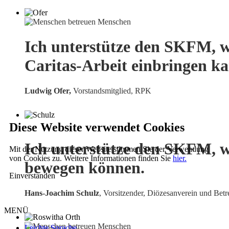
Ich unterstütze den SKFM, w
Caritas-Arbeit einbringen k
Ludwig Ofer,
Vorstandsmitglied, RPK
Diese Website verwendet Cookies
Ich unterstütze den SKFM, w
Mit der Nutzung dieser Website stimmen Sie der Verwendung
von Cookies zu. Weitere Informationen finden Sie
hier.
bewegen können.
Einverstanden
Hans-Joachim Schulz
, Vorsitzender, Diözesanverein und Betr
MENÜ
Leichte Sprache