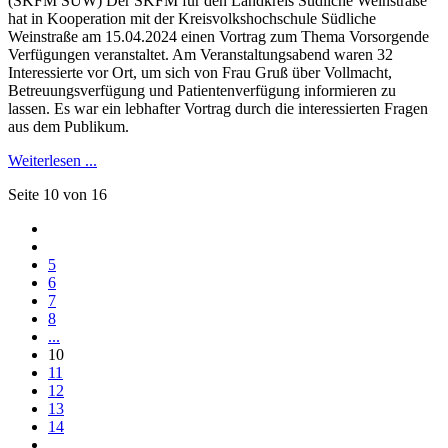
(SKFM SÜW) Der SKFM für den Landkreis Südliche Weinstraße
hat in Kooperation mit der Kreisvolkshochschule Südliche
Weinstraße am 15.04.2024 einen Vortrag zum Thema Vorsorgende
Verfügungen veranstaltet. Am Veranstaltungsabend waren 32
Interessierte vor Ort, um sich von Frau Gruß über Vollmacht,
Betreuungsverfügung und Patientenverfügung informieren zu
lassen. Es war ein lebhafter Vortrag durch die interessierten Fragen
aus dem Publikum.
Weiterlesen ...
Seite 10 von 16
5
6
7
8
...
10
11
12
13
14