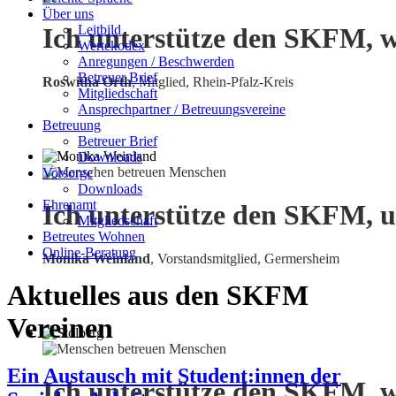
Über uns
Leitbild
Ich unterstütze den SKFM, w
Wertekodex
Anregungen / Beschwerden
Betreuer Brief
Roswitha Orth
, Mitglied, Rhein-Pfalz-Kreis
Mitgliedschaft
Ansprechpartner / Betreuungsvereine
Betreuung
Betreuer Brief
Downloads
Vorsorge
Downloads
Ehrenamt
Ich unterstütze den SKFM, u
Mitgliedschaft
Betreutes Wohnen
Online-Beratung
Monika Weinland
,
Vorstandsmitglied, Germersheim
Aktuelles aus den SKFM
Vereinen
Ein Austausch mit Student:innen der
Ich unterstütze den SKFM, w