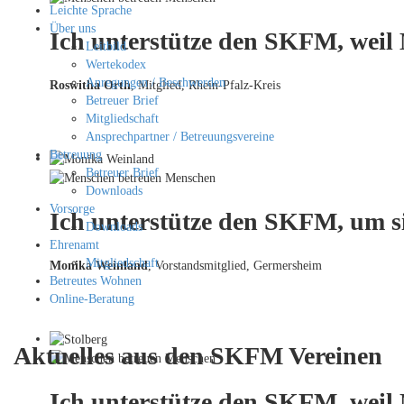
Leichte Sprache
Über uns
Ich unterstütze den SKFM, weil
Leitbild
Wertekodex
Anregungen / Beschwerden
Roswitha Orth
, Mitglied, Rhein-Pfalz-Kreis
Betreuer Brief
Mitgliedschaft
Ansprechpartner / Betreuungsvereine
Betreuung
Betreuer Brief
Downloads
Vorsorge
Ich unterstütze den SKFM, um si
Downloads
Ehrenamt
Mitgliedschaft
Monika Weinland
,
Vorstandsmitglied, Germersheim
Betreutes Wohnen
Online-Beratung
Aktuelles aus den SKFM Vereinen
Ich unterstütze den SKFM, weil