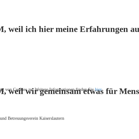
, weil ich hier meine Erfahrungen au
M, weil wir gemeinsam etwas für Men
ng von Cookies zu. Weitere Informationen finden Sie
hier.
 und Betreuungsverein Kaiserslautern