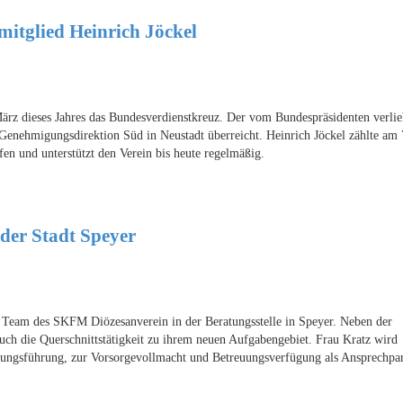
itglied Heinrich Jöckel
rz dieses Jahres das Bundesverdienstkreuz. Der vom Bundespräsidenten verli
enehmigungsdirektion Süd in Neustadt überreicht. Heinrich Jöckel zählte am 
 und unterstützt den Verein bis heute regelmäßig.
der Stadt Speyer
Team des SKFM Diözesanverein in der Beratungsstelle in Speyer. Neben der
auch die Querschnittstätigkeit zu ihrem neuen Aufgabengebiet. Frau Kratz wird
uungsführung, zur Vorsorgevollmacht und Betreuungsverfügung als Ansprechpar