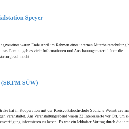
alstation Speyer
svereines waren Ende April im Rahmen einer internen Mitarbeiterschulung b
uses Pamina gab es viele Informationen und Anschauungsmaterial über die
 Vorsorgevollmacht.
l" (SKFM SÜW)
ße hat in Kooperation mit der Kreisvolkshochschule Südliche Weinstraße a
n veranstaltet. Am Veranstaltungsabend waren 32 Interessierte vor Ort, um s
verfügung informieren zu lassen. Es war ein lebhafter Vortrag durch die inter