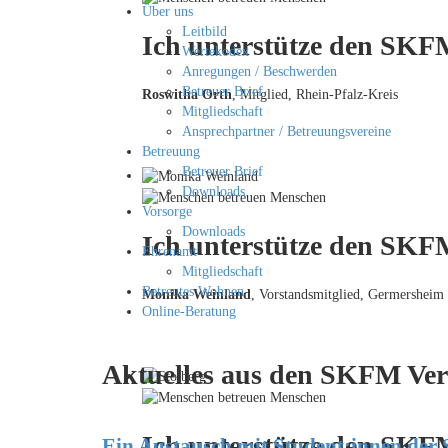
Über uns
Leitbild
Ich unterstütze den SKFM
Wertekodex
Anregungen / Beschwerden
Betreuer Brief
Roswitha Orth
, Mitglied, Rhein-Pfalz-Kreis
Mitgliedschaft
Ansprechpartner / Betreuungsvereine
Betreuung
Betreuer Brief
Downloads
Vorsorge
Downloads
Ich unterstütze den SKFM
Ehrenamt
Mitgliedschaft
Betreutes Wohnen
Monika Weinland
,
Vorstandsmitglied, Germersheim
Online-Beratung
Aktuelles aus den SKFM Ver
Ich unterstütze den SKF
Ein Austausch mit Student:innen der 