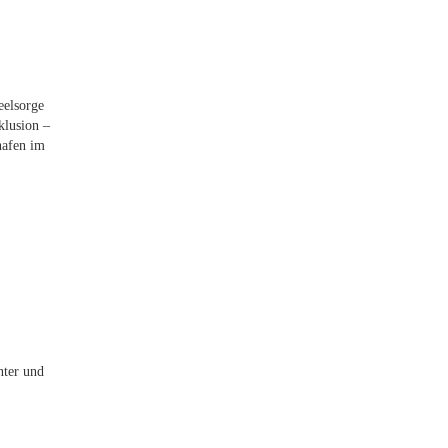
eelsorge
klusion –
hafen im
nter und