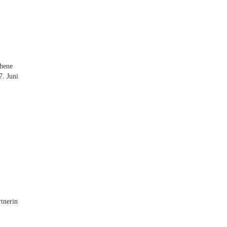
ehene
7. Juni
tnerin