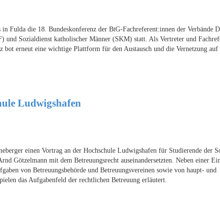
n Fulda die 18. Bundeskonferenz der BtG-Fachreferent:innen der Verbände D
) und Sozialdienst katholischer Männer (SKM) statt. Als Vertreter und Fachref
 bot erneut eine wichtige Plattform für den Austausch und die Vernetzung auf
hule Ludwigshafen
berger einen Vortrag an der Hochschule Ludwigshafen für Studierende der S
 Arnd Götzelmann mit dem Betreuungsrecht auseinandersetzten. Neben einer Ei
Aufgaben von Betreuungsbehörde und Betreuungsvereinen sowie von haupt- und
elen das Aufgabenfeld der rechtlichen Betreuung erläutert.