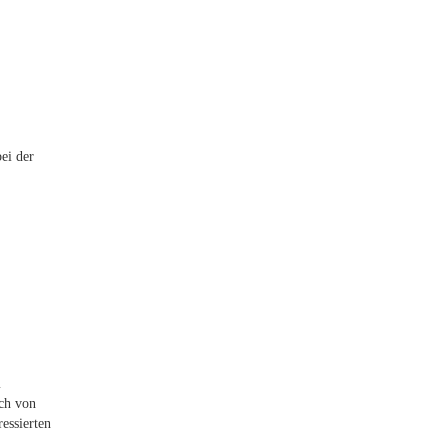
ei der
m
ich von
essierten