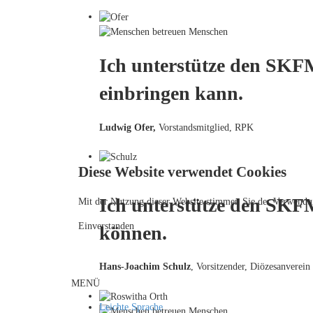
Ich unterstütze den SKFM
einbringen kann.
Ludwig Ofer,
Vorstandsmitglied, RPK
Diese Website verwendet Cookies
Ich unterstütze den SKF
Mit der Nutzung dieser Website stimmen Sie der Verwendu
Einverstanden
können.
Hans-Joachim Schulz
, Vorsitzender, Diözesanverein
MENÜ
Leichte Sprache