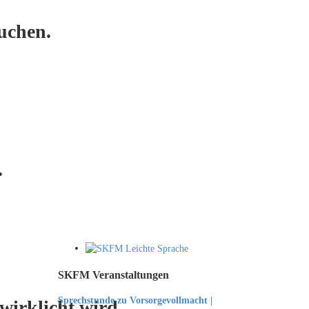
uchen.
.
SKFM Veranstaltungen
Sprechstunde zu Vorsorgevollmacht |
irklicht wird.