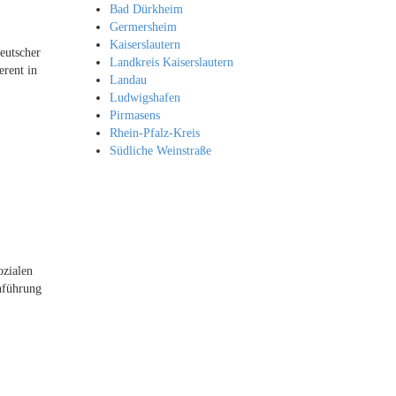
Bad Dürkheim
Germersheim
Kaiserslautern
eutscher
Landkreis Kaiserslautern
erent in
Landau
Ludwigshafen
Pirmasens
Rhein-Pfalz-Kreis
Südliche Weinstraße
ozialen
nführung