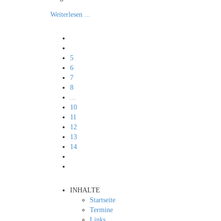
Weiterlesen ...
5
6
7
8
...
10
11
12
13
14
INHALTE
Startseite
Termine
Links