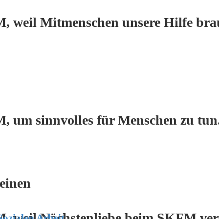
, weil Mitmenschen unsere Hilfe bra
, um sinnvolles für Menschen zu tun
einen
M, weil Nächstenliebe beim SKFM verw
Sozialen Arbeit