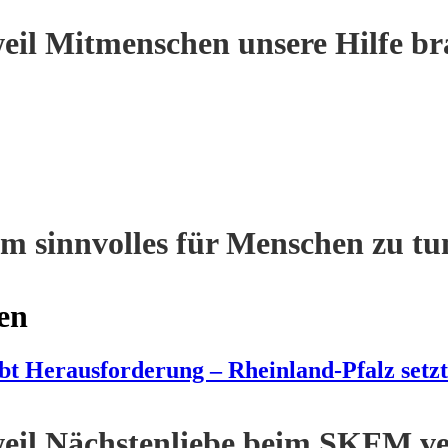
eil Mitmenschen unsere Hilfe br
m sinnvolles für Menschen zu tu
en
bt Herausforderung – Rheinland-Pfalz setzt
eil Nächstenliebe beim SKFM ve