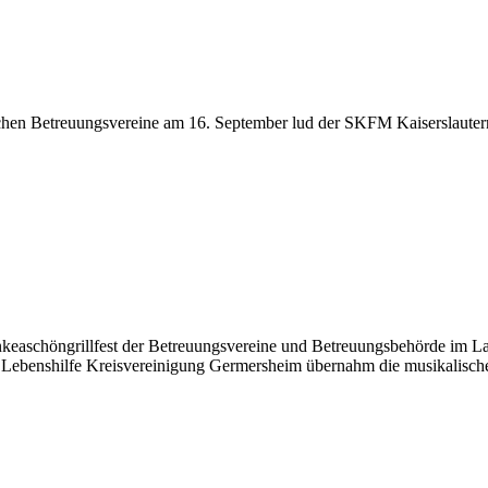
n Betreuungsvereine am 16. September lud der SKFM Kaiserslautern E
schöngrillfest der Betreuungsvereine und Betreuungsbehörde im Landk
enshilfe Kreisvereinigung Germersheim übernahm die musikalische Ge