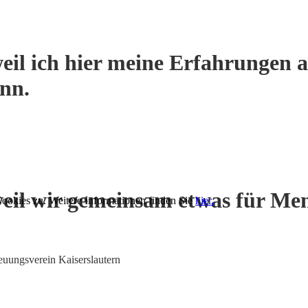
eil ich hier meine Erfahrungen a
ann.
eil wir gemeinsam etwas für Me
ookies zu. Weitere Informationen finden Sie
hier.
euungsverein Kaiserslautern