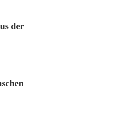
us der
nschen