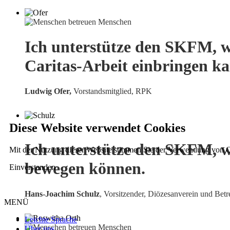
Ich unterstütze den SKFM, w
Caritas-Arbeit einbringen k
Ludwig Ofer,
Vorstandsmitglied, RPK
Diese Website verwendet Cookies
Ich unterstütze den SKFM, w
Mit der Nutzung dieser Website stimmen Sie der Verwendung von C
bewegen können.
Einverstanden
Hans-Joachim Schulz
, Vorsitzender, Diözesanverein und Betr
MENÜ
Leichte Sprache
Über uns