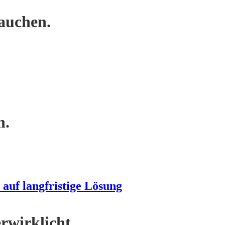
auchen.
n.
 auf langfristige Lösung
rwirklicht