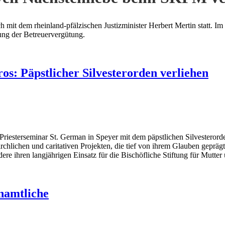
t dem rheinland-pfälzischen Justizminister Herbert Mertin statt. Im M
ung der Betreuervergütung.
s: Päpstlicher Silvesterorden verliehen
sterseminar St. German in Speyer mit dem päpstlichen Silvesterorde
irchlichen und caritativen Projekten, die tief von ihrem Glauben geprä
ere ihren langjährigen Einsatz für die Bischöfliche Stiftung für Mutter
namtliche