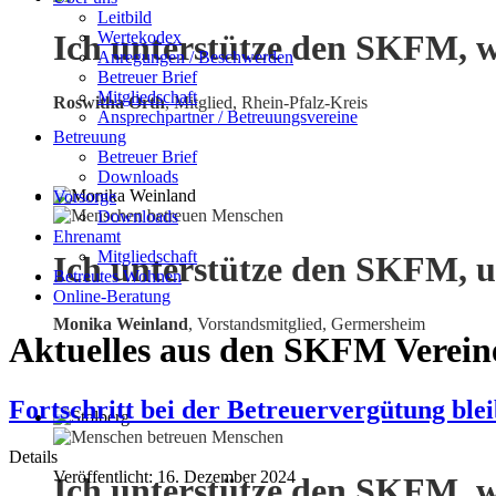
Leitbild
Wertekodex
Ich unterstütze den SKFM, w
Anregungen / Beschwerden
Betreuer Brief
Mitgliedschaft
Roswitha Orth
, Mitglied, Rhein-Pfalz-Kreis
Ansprechpartner / Betreuungsvereine
Betreuung
Betreuer Brief
Downloads
Vorsorge
Downloads
Ehrenamt
Mitgliedschaft
Ich unterstütze den SKFM, u
Betreutes Wohnen
Online-Beratung
Monika Weinland
,
Vorstandsmitglied, Germersheim
Aktuelles aus den SKFM Verein
Fortschritt bei der Betreuervergütung blei
Details
Veröffentlicht: 16. Dezember 2024
Ich unterstütze den SKFM, w