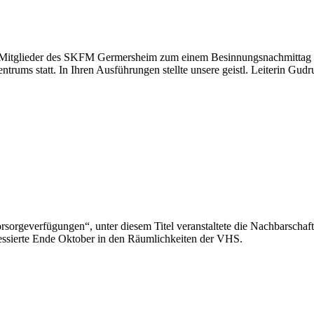
tglieder des SKFM Germersheim zum einem Besinnungsnachmittag im 
entrums statt. In Ihren Ausführungen stellte unsere geistl. Leiterin G
sorgeverfügungen“, unter diesem Titel veranstaltete die Nachbarschaf
ressierte Ende Oktober in den Räumlichkeiten der VHS.