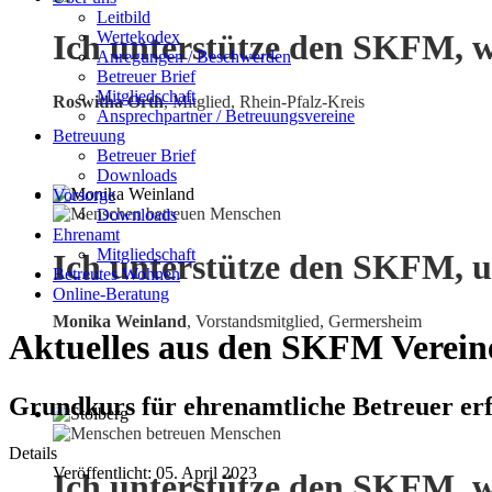
Leitbild
Wertekodex
Ich unterstütze den SKFM, w
Anregungen / Beschwerden
Betreuer Brief
Mitgliedschaft
Roswitha Orth
, Mitglied, Rhein-Pfalz-Kreis
Ansprechpartner / Betreuungsvereine
Betreuung
Betreuer Brief
Downloads
Vorsorge
Downloads
Ehrenamt
Mitgliedschaft
Ich unterstütze den SKFM, u
Betreutes Wohnen
Online-Beratung
Monika Weinland
,
Vorstandsmitglied, Germersheim
Aktuelles aus den SKFM Verein
Grundkurs für ehrenamtliche Betreuer erf
Details
Veröffentlicht: 05. April 2023
Ich unterstütze den SKFM, w