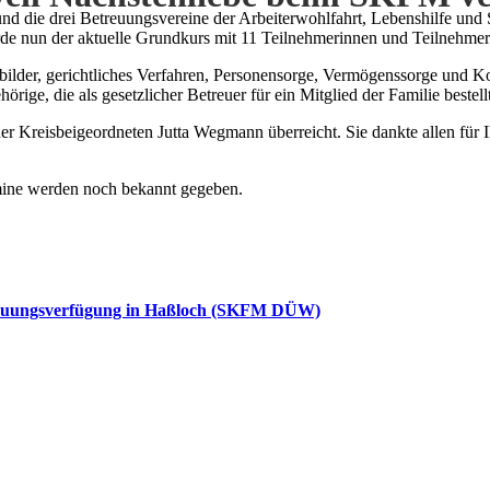
die drei Betreuungsvereine der Arbeiterwohlfahrt, Lebenshilfe und S
e nun der aktuelle Grundkurs mit 11 Teilnehmerinnen und Teilnehmern
der, gerichtliches Verfahren, Personensorge, Vermögenssorge und Komm
ige, die als gesetzlicher Betreuer für ein Mitglied der Familie bestel
r Kreisbeigeordneten Jutta Wegmann überreicht. Sie dankte allen für 
rmine werden noch bekannt gegeben.
etreuungsverfügung in Haßloch (SKFM DÜW)