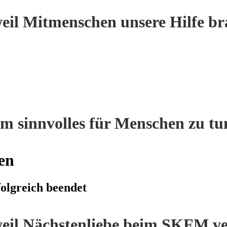
eil Mitmenschen unsere Hilfe br
m sinnvolles für Menschen zu tu
en
olgreich beendet
eil Nächstenliebe beim SKFM ve