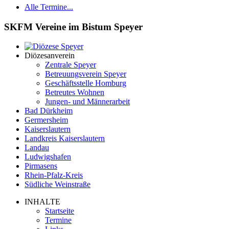
Alle Termine...
SKFM Vereine im Bistum Speyer
Diözesanverein
Zentrale Speyer
Betreuungsverein Speyer
Geschäftsstelle Homburg
Betreutes Wohnen
Jungen- und Männerarbeit
Bad Dürkheim
Germersheim
Kaiserslautern
Landkreis Kaiserslautern
Landau
Ludwigshafen
Pirmasens
Rhein-Pfalz-Kreis
Südliche Weinstraße
INHALTE
Startseite
Termine