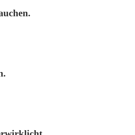
auchen.
n.
rwirklicht