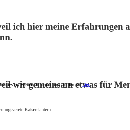
eil ich hier meine Erfahrungen a
ann.
eil wir gemeinsam etwas für Me
ookies zu. Weitere Informationen finden Sie
hier.
euungsverein Kaiserslautern