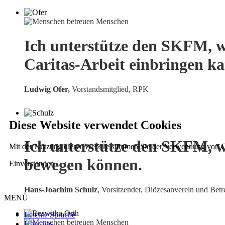
Ich unterstütze den SKFM, w
Caritas-Arbeit einbringen k
Ludwig Ofer,
Vorstandsmitglied, RPK
Diese Website verwendet Cookies
Ich unterstütze den SKFM, w
Mit der Nutzung dieser Website stimmen Sie der Verwendung von C
bewegen können.
Einverstanden
Hans-Joachim Schulz
, Vorsitzender, Diözesanverein und Betr
MENÜ
Leichte Sprache
Über uns