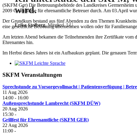
(SKFM Ger) Die Betreuungsbehörde des Landkreises Germersheim und 
wird.
2009 Grundkurse für ehrenamtliche Betreuer durch. Am 03.April wurd
Der Grundkurs bestand aus fünf Abenden zu den Themen Krankheitsbil
Erika Stolberg,
Mitglied, LU
eine gesetzliche Betreuung übernehmen wollen oder für Familienangehör
Am letzten Abend bekamen die Teilnehmenden ihre Zertifikate vom de
Ehrenamtes hin.
Im Herbst dieses Jahres ist ein Aufbaukurs geplant. Die genauen Te
SKFM Veranstaltungen
Sprechstunde zu Vorsorgevollmacht | Patientenverfügung | B
11 Aug 2026
14:00
-
16:00
Außensprechstunde Lambrecht (SKFM DÜW)
20 Aug 2026
15:30
-
Grillfest für Ehrenamtliche (SKFM GER)
22 Aug 2026
11:00
-