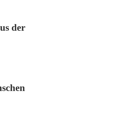
us der
nschen