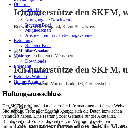
Über uns
Leitbild
Ich unterstütze den SKFM, w
Wertekodex
Anregungen / Beschwerden
Betreuer Brief
Roswitha Orth
, Mitglied, Rhein-Pfalz-Kreis
Mitgliedschaft
Ansprechpartner / Betreuungsvereine
Betreuung
Betreuer Brief
Downloads
Vorsorge
Downloads
Ehrenamt
Ich unterstütze den SKFM, u
Mitgliedschaft
Betreutes Wohnen
Online-Beratung
Monika Weinland
,
Vorstandsmitglied, Germersheim
Haftungsaussschluss
Der SKFM prüft und aktualisiert die Informationen auf dieser Web-
Site ständig. Trotz aller Sorgfalt können sich die Daten inzwischen
verändert haben. Eine Haftung oder Garantie für die Aktualität,
Richtigkeit und Vollständigkeit der zur Verfügung gestellten
Ich unterstütze den SKFM, w
Informationen kann daher nicht übernommen werden. Gleiches gilt