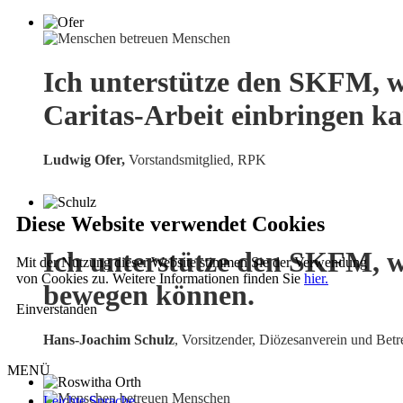
Ich unterstütze den SKFM, w
Caritas-Arbeit einbringen k
Ludwig Ofer,
Vorstandsmitglied, RPK
Diese Website verwendet Cookies
Ich unterstütze den SKFM, w
Mit der Nutzung dieser Website stimmen Sie der Verwendung
von Cookies zu. Weitere Informationen finden Sie
hier.
bewegen können.
Einverstanden
Hans-Joachim Schulz
, Vorsitzender, Diözesanverein und Betr
MENÜ
Leichte Sprache