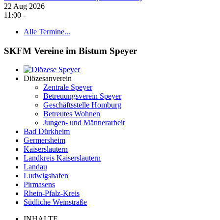
22 Aug 2026
11:00
-
Alle Termine...
SKFM Vereine im Bistum Speyer
Diözesanverein
Zentrale Speyer
Betreuungsverein Speyer
Geschäftsstelle Homburg
Betreutes Wohnen
Jungen- und Männerarbeit
Bad Dürkheim
Germersheim
Kaiserslautern
Landkreis Kaiserslautern
Landau
Ludwigshafen
Pirmasens
Rhein-Pfalz-Kreis
Südliche Weinstraße
INHALTE