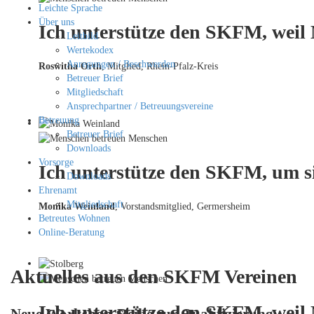
Leichte Sprache
Über uns
Ich unterstütze den SKFM, weil
Leitbild
Wertekodex
Anregungen / Beschwerden
Roswitha Orth
, Mitglied, Rhein-Pfalz-Kreis
Betreuer Brief
Mitgliedschaft
Ansprechpartner / Betreuungsvereine
Betreuung
Betreuer Brief
Downloads
Vorsorge
Ich unterstütze den SKFM, um si
Downloads
Ehrenamt
Mitgliedschaft
Monika Weinland
,
Vorstandsmitglied, Germersheim
Betreutes Wohnen
Online-Beratung
Aktuelles aus den SKFM Vereinen
Ich unterstütze den SKFM, weil