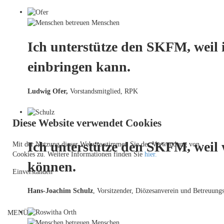
Ich unterstütze den SKFM, weil 
einbringen kann.
Ludwig Ofer,
Vorstandsmitglied, RPK
Diese Website verwendet Cookies
Ich unterstütze den SKFM, weil
Mit der Nutzung dieser Website stimmen Sie der Verwendung von
Cookies zu. Weitere Informationen finden Sie
hier.
können.
Einverstanden
Hans-Joachim Schulz
, Vorsitzender, Diözesanverein und Betreuungs
MENÜ