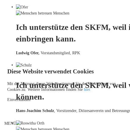
Ich unterstütze den SKFM, weil 
einbringen kann.
Ludwig Ofer,
Vorstandsmitglied, RPK
Diese Website verwendet Cookies
Ich unterstütze den SKFM, weil
Mit der Nutzung dieser Website stimmen Sie der Verwendung von
Cookies zu. Weitere Informationen finden Sie
hier.
können.
Einverstanden
Hans-Joachim Schulz
, Vorsitzender, Diözesanverein und Betreuungs
MENÜ