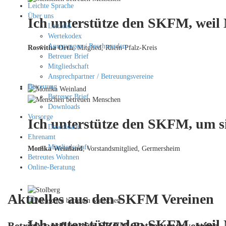
Leichte Sprache
Über uns
Ich unterstütze den SKFM, weil
Leitbild
Wertekodex
Anregungen / Beschwerden
Roswitha Orth
, Mitglied, Rhein-Pfalz-Kreis
Betreuer Brief
Mitgliedschaft
Ansprechpartner / Betreuungsvereine
Betreuung
Betreuer Brief
Downloads
Vorsorge
Ich unterstütze den SKFM, um si
Downloads
Ehrenamt
Mitgliedschaft
Monika Weinland
,
Vorstandsmitglied, Germersheim
Betreutes Wohnen
Online-Beratung
Aktuelles aus den SKFM Vereinen
Ich unterstütze den SKFM, weil