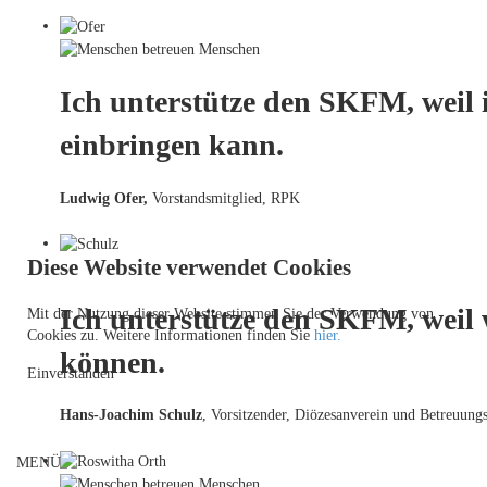
Ich unterstütze den SKFM, weil 
einbringen kann.
Ludwig Ofer,
Vorstandsmitglied, RPK
Diese Website verwendet Cookies
Ich unterstütze den SKFM, weil
Mit der Nutzung dieser Website stimmen Sie der Verwendung von
Cookies zu. Weitere Informationen finden Sie
hier.
können.
Einverstanden
Hans-Joachim Schulz
, Vorsitzender, Diözesanverein und Betreuungs
MENÜ