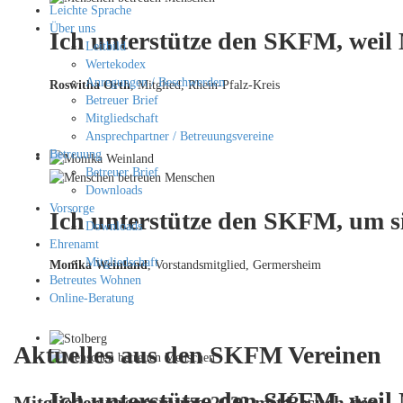
Leichte Sprache
Über uns
Ich unterstütze den SKFM, weil
Leitbild
Wertekodex
Anregungen / Beschwerden
Roswitha Orth
, Mitglied, Rhein-Pfalz-Kreis
Betreuer Brief
Mitgliedschaft
Ansprechpartner / Betreuungsvereine
Betreuung
Betreuer Brief
Downloads
Vorsorge
Ich unterstütze den SKFM, um si
Downloads
Ehrenamt
Mitgliedschaft
Monika Weinland
,
Vorstandsmitglied, Germersheim
Betreutes Wohnen
Online-Beratung
Aktuelles aus den SKFM Vereinen
Ich unterstütze den SKFM, weil