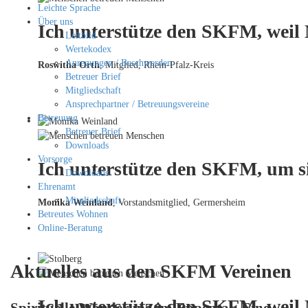
Leichte Sprache
Über uns
Ich unterstütze den SKFM, weil
Leitbild
Wertekodex
Anregungen / Beschwerden
Roswitha Orth
, Mitglied, Rhein-Pfalz-Kreis
Betreuer Brief
Mitgliedschaft
Ansprechpartner / Betreuungsvereine
Betreuung
Betreuer Brief
Downloads
Vorsorge
Ich unterstütze den SKFM, um si
Downloads
Ehrenamt
Mitgliedschaft
Monika Weinland
,
Vorstandsmitglied, Germersheim
Betreutes Wohnen
Online-Beratung
Aktuelles aus den SKFM Vereinen
Ich unterstütze den SKFM, weil