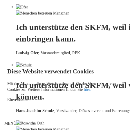
Ich unterstütze den SKFM, weil 
einbringen kann.
Ludwig Ofer,
Vorstandsmitglied, RPK
Diese Website verwendet Cookies
Ich unterstütze den SKFM, weil
Mit der Nutzung dieser Website stimmen Sie der Verwendung von
Cookies zu. Weitere Informationen finden Sie
hier.
können.
Einverstanden
Hans-Joachim Schulz
, Vorsitzender, Diözesanverein und Betreuungs
MENÜ