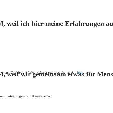
, weil ich hier meine Erfahrungen au
M, weil wir gemeinsam etwas für Men
ng von Cookies zu. Weitere Informationen finden Sie
hier.
 und Betreuungsverein Kaiserslautern