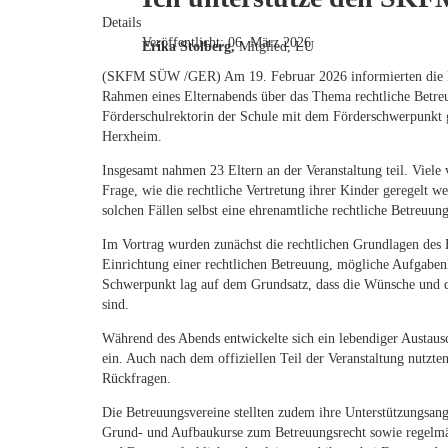
Details
Veröffentlicht: 06. März 2026
Erika Stolberg,
Mitglied, LU
(SKFM SÜW /GER) Am 19. Februar 2026 informierten die 
Rahmen eines Elternabends über das Thema rechtliche Betre
Förderschulrektorin der Schule mit dem Förderschwerpunkt g
Herxheim.
Insgesamt nahmen 23 Eltern an der Veranstaltung teil. Viele
Frage, wie die rechtliche Vertretung ihrer Kinder geregelt w
solchen Fällen selbst eine ehrenamtliche rechtliche Betreuung
Im Vortrag wurden zunächst die rechtlichen Grundlagen des B
Einrichtung einer rechtlichen Betreuung, mögliche Aufgaben
Schwerpunkt lag auf dem Grundsatz, dass die Wünsche und de
sind.
Während des Abends entwickelte sich ein lebendiger Austausc
ein. Auch nach dem offiziellen Teil der Veranstaltung nutzt
Rückfragen.
Die Betreuungsvereine stellten zudem ihre Unterstützungsan
Grund- und Aufbaukurse zum Betreuungsrecht sowie regelmäßi