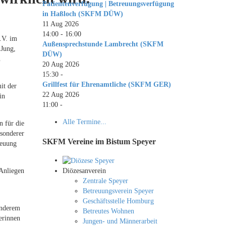
Patientenverfügung | Betreuungsverfügung
in Haßloch (SKFM DÜW)
11 Aug 2026
14:00
-
16:00
.V. im
Außensprechstunde Lambrecht (SKFM
 Jung,
DÜW)
n
20 Aug 2026
15:30
-
Grillfest für Ehrenamtliche (SKFM GER)
it der
22 Aug 2026
in
11:00
-
Alle Termine...
n für die
esonderer
SKFM Vereine im Bistum Speyer
reuung
 Anliegen
Diözesanverein
Zentrale Speyer
Betreuungsverein Speyer
Geschäftsstelle Homburg
anderem
Betreutes Wohnen
erinnen
Jungen- und Männerarbeit