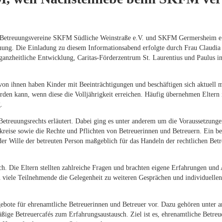
Betreuungsvereine SKFM Südliche Weinstraße e.V. und SKFM Germersheim e
uung. Die Einladung zu diesem Informationsabend erfolgte durch Frau Claudia
anzheitliche Entwicklung, Caritas-Förderzentrum St. Laurentius und Paulus i
 von ihnen haben Kinder mit Beeinträchtigungen und beschäftigen sich aktuell m
erden kann, wenn diese die Volljährigkeit erreichen. Häufig übernehmen Eltern 
.
etreuungsrechts erläutert. Dabei ging es unter anderem um die Voraussetzunge
kreise sowie die Rechte und Pflichten von Betreuerinnen und Betreuern. Ein b
r Wille der betreuten Person maßgeblich für das Handeln der rechtlichen Bet
h. Die Eltern stellten zahlreiche Fragen und brachten eigene Erfahrungen und
en viele Teilnehmende die Gelegenheit zu weiteren Gesprächen und individuellen
gebote für ehrenamtliche Betreuerinnen und Betreuer vor. Dazu gehören unter 
ge Betreuercafés zum Erfahrungsaustausch. Ziel ist es, ehrenamtliche Betreu