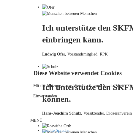
Ich unterstütze den SKFM
einbringen kann.
Ludwig Ofer,
Vorstandsmitglied, RPK
Diese Website verwendet Cookies
Ich unterstütze den SKF
Mit der Nutzung dieser Website stimmen Sie der Verwendu
Einverstanden
können.
Hans-Joachim Schulz
, Vorsitzender, Diözesanverein
MENÜ
Leichte Sprache