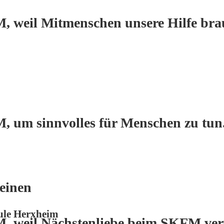
, weil Mitmenschen unsere Hilfe bra
, um sinnvolles für Menschen zu tun
einen
hule Herxheim
M, weil Nächstenliebe beim SKFM verw