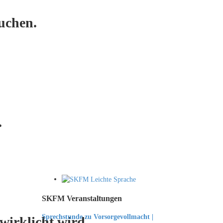
uchen.
.
SKFM Veranstaltungen
Sprechstunde zu Vorsorgevollmacht |
irklicht wird.