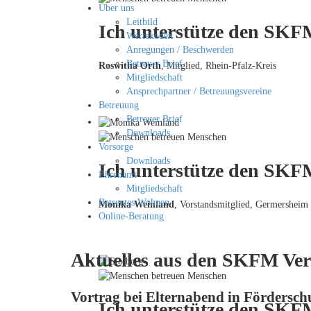
Über uns
Leitbild
Ich unterstütze den SKFM
Wertekodex
Anregungen / Beschwerden
Betreuer Brief
Roswitha Orth
, Mitglied, Rhein-Pfalz-Kreis
Mitgliedschaft
Ansprechpartner / Betreuungsvereine
Betreuung
Betreuer Brief
Downloads
Vorsorge
Downloads
Ich unterstütze den SKFM
Ehrenamt
Mitgliedschaft
Betreutes Wohnen
Monika Weinland
,
Vorstandsmitglied, Germersheim
Online-Beratung
Aktuelles aus den SKFM Ver
Vortrag bei Elternabend in Fördersc
Ich unterstütze den SKF