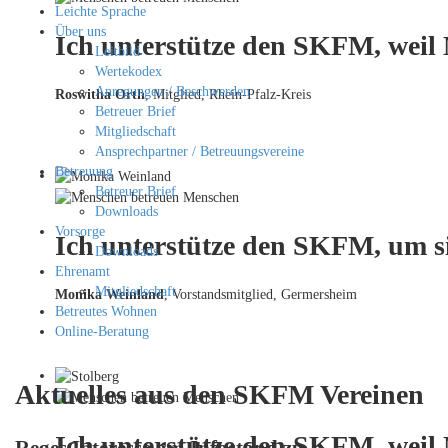
Leichte Sprache
Über uns
Ich unterstütze den SKFM, weil
Leitbild
Wertekodex
Anregungen / Beschwerden
Roswitha Orth
, Mitglied, Rhein-Pfalz-Kreis
Betreuer Brief
Mitgliedschaft
Ansprechpartner / Betreuungsvereine
Betreuung
Betreuer Brief
Downloads
Vorsorge
Ich unterstütze den SKFM, um si
Downloads
Ehrenamt
Mitgliedschaft
Monika Weinland
,
Vorstandsmitglied, Germersheim
Betreutes Wohnen
Online-Beratung
Aktuelles aus den SKFM Vereinen
Ich unterstütze den SKFM, weil