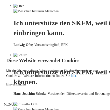
Ich unterstütze den SKFM, weil 
einbringen kann.
Ludwig Ofer,
Vorstandsmitglied, RPK
Diese Website verwendet Cookies
Ich unterstütze den SKFM, weil
Mit der Nutzung dieser Website stimmen Sie der Verwendung von
Cookies zu. Weitere Informationen finden Sie
hier.
können.
Einverstanden
Hans-Joachim Schulz
, Vorsitzender, Diözesanverein und Betreuungs
MENÜ