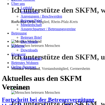
Über uns
Leitbild
Ich unterstütze den SKFM, w
Wertekodex
Anregungen / Beschwerden
Betreuer Brief
Roswitha Orth
, Mitglied, Rhein-Pfalz-Kreis
Mitgliedschaft
Ansprechpartner / Betreuungsvereine
Betreuung
Betreuer Brief
Downloads
Vorsorge
Downloads
Ehrenamt
Ich unterstütze den SKFM, u
Mitgliedschaft
Betreutes Wohnen
Online-Beratung
Monika Weinland
,
Vorstandsmitglied, Germersheim
Aktuelles aus den SKFM
Vereinen
Fortschritt bei der Betreuervergütung
Ich unterstütze den SKFM, w