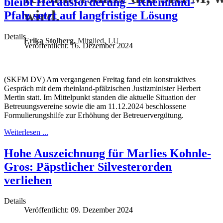
bleibt Herausforderung – Rheinland-
wird.
Pfalz setzt auf langfristige Lösung
Details
Erika Stolberg,
Mitglied, LU
Veröffentlicht: 16. Dezember 2024
(SKFM DV) Am vergangenen Freitag fand ein konstruktives
Gespräch mit dem rheinland-pfälzischen Justizminister Herbert
Mertin statt. Im Mittelpunkt standen die aktuelle Situation der
Betreuungsvereine sowie die am 11.12.2024 beschlossene
Formulierungshilfe zur Erhöhung der Betreuervergütung.
Weiterlesen ...
Hohe Auszeichnung für Marlies Kohnle-
Gros: Päpstlicher Silvesterorden
verliehen
Details
Veröffentlicht: 09. Dezember 2024