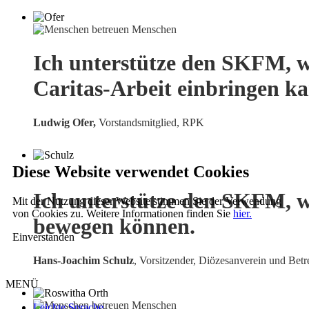
Ich unterstütze den SKFM, w
Caritas-Arbeit einbringen k
Ludwig Ofer,
Vorstandsmitglied, RPK
Diese Website verwendet Cookies
Ich unterstütze den SKFM, w
Mit der Nutzung dieser Website stimmen Sie der Verwendung
von Cookies zu. Weitere Informationen finden Sie
hier.
bewegen können.
Einverstanden
Hans-Joachim Schulz
, Vorsitzender, Diözesanverein und Betr
MENÜ
Leichte Sprache