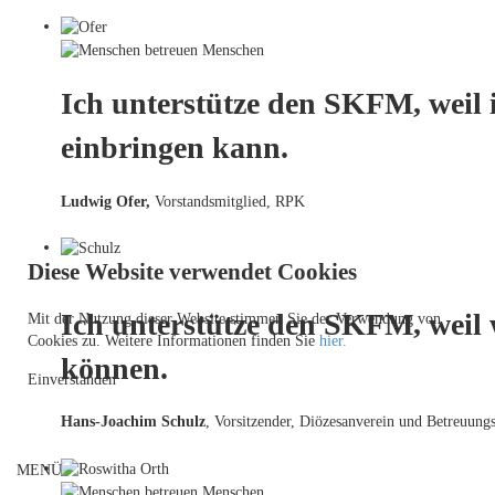
Ich unterstütze den SKFM, weil 
einbringen kann.
Ludwig Ofer,
Vorstandsmitglied, RPK
Diese Website verwendet Cookies
Ich unterstütze den SKFM, weil
Mit der Nutzung dieser Website stimmen Sie der Verwendung von
Cookies zu. Weitere Informationen finden Sie
hier.
können.
Einverstanden
Hans-Joachim Schulz
, Vorsitzender, Diözesanverein und Betreuungs
MENÜ