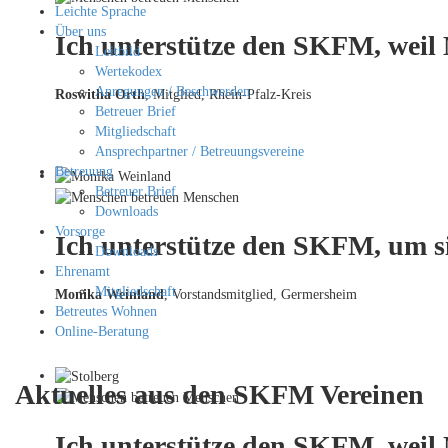
Leichte Sprache
Über uns
Ich unterstütze den SKFM, weil
Leitbild
Wertekodex
Anregungen / Beschwerden
Roswitha Orth
, Mitglied, Rhein-Pfalz-Kreis
Betreuer Brief
Mitgliedschaft
Ansprechpartner / Betreuungsvereine
Betreuung
Betreuer Brief
Downloads
Vorsorge
Ich unterstütze den SKFM, um si
Downloads
Ehrenamt
Mitgliedschaft
Monika Weinland
,
Vorstandsmitglied, Germersheim
Betreutes Wohnen
Online-Beratung
Aktuelles aus den SKFM Vereinen
Ich unterstütze den SKFM, weil