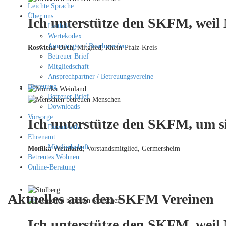
Leichte Sprache
Über uns
Ich unterstütze den SKFM, weil
Leitbild
Wertekodex
Anregungen / Beschwerden
Roswitha Orth
, Mitglied, Rhein-Pfalz-Kreis
Betreuer Brief
Mitgliedschaft
Ansprechpartner / Betreuungsvereine
Betreuung
Betreuer Brief
Downloads
Vorsorge
Ich unterstütze den SKFM, um si
Downloads
Ehrenamt
Mitgliedschaft
Monika Weinland
,
Vorstandsmitglied, Germersheim
Betreutes Wohnen
Online-Beratung
Aktuelles aus den SKFM Vereinen
Ich unterstütze den SKFM, weil