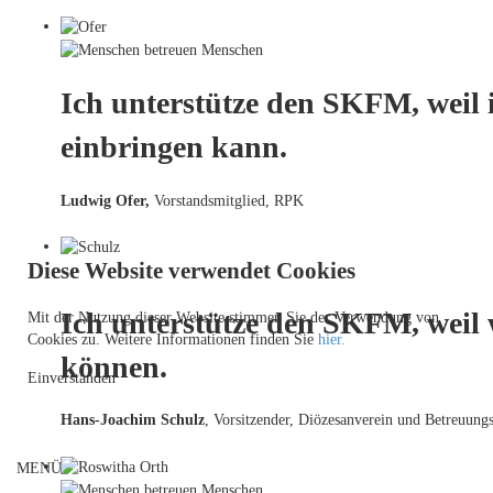
Ich unterstütze den SKFM, weil 
einbringen kann.
Ludwig Ofer,
Vorstandsmitglied, RPK
Diese Website verwendet Cookies
Ich unterstütze den SKFM, weil
Mit der Nutzung dieser Website stimmen Sie der Verwendung von
Cookies zu. Weitere Informationen finden Sie
hier.
können.
Einverstanden
Hans-Joachim Schulz
, Vorsitzender, Diözesanverein und Betreuungs
MENÜ