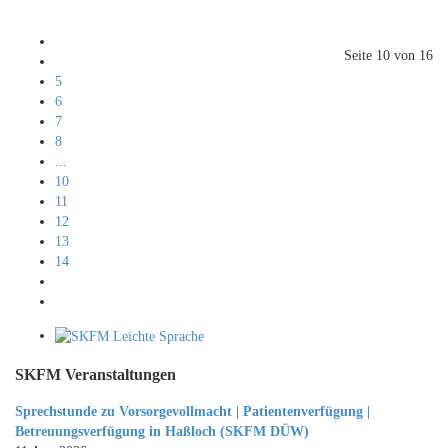
Seite 10 von 16
5
6
7
8
...
10
11
12
13
14
SKFM Veranstaltungen
Sprechstunde zu Vorsorgevollmacht | Patientenverfügung |
Betreuungsverfügung in Haßloch (SKFM DÜW)