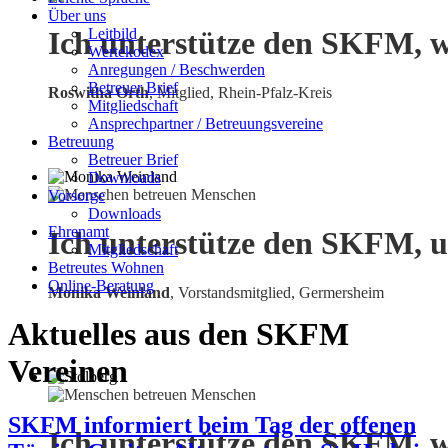
Über uns
Leitbild
Ich unterstütze den SKFM, w
Wertekodex
Anregungen / Beschwerden
Betreuer Brief
Roswitha Orth
, Mitglied, Rhein-Pfalz-Kreis
Mitgliedschaft
Ansprechpartner / Betreuungsvereine
Betreuung
Betreuer Brief
Downloads
Vorsorge
Downloads
Ehrenamt
Ich unterstütze den SKFM, u
Mitgliedschaft
Betreutes Wohnen
Online-Beratung
Monika Weinland
,
Vorstandsmitglied, Germersheim
Aktuelles aus den SKFM
Vereinen
SKFM informiert beim Tag der offenen
Ich unterstütze den SKFM, w