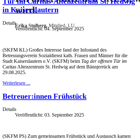
Tür im Caritas-Altenzentrum St. Hedwig
wird.
in Kaiserslautern
Details
Erika Stolberg,
Mitglied, LU
Veröffentlicht: 04. September 2025
(SKFM KL) Großes Interesse fand der Infostand des
Betreuungsverein Sozialdienst kath. Frauen und Männer für die
Stadt Kaiserslautern e.V. (SKFM) beim
Tag der offenen Tür im
Caritas Altenzentrum St. Hedwig auf dem Bännjerrück am
29.08.2025.
Weiterlesen ...
Betreuer:innen Frühstück
Details
Veröffentlicht: 03. September 2025
(SKFM PS) Zum gemeinsamen Frühstück und Austausch kamen