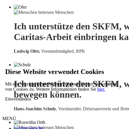
Ich unterstütze den SKFM, w
Caritas-Arbeit einbringen k
Ludwig Ofer,
Vorstandsmitglied, RPK
Diese Website verwendet Cookies
Ich unterstütze den SKFM, w
Mit der Nutzung dieser Website stimmen Sie der Verwendung
von Cookies zu. Weitere Informationen finden Sie
hier.
bewegen können.
Einverstanden
Hans-Joachim Schulz
, Vorsitzender, Diözesanverein und Betr
MENÜ
Leichte Sprache